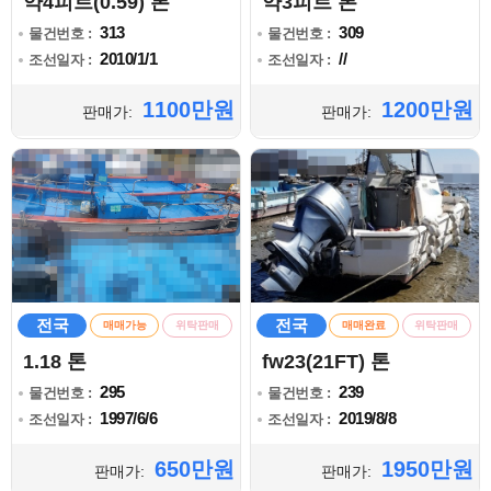
약4피트(0.59) 톤
약3피트 톤
313
309
물건번호 :
물건번호 :
2010/1/1
//
조선일자 :
조선일자 :
1100만원
1200만원
판매가:
판매가:
전국
전국
매매가능
위탁판매
매매완료
위탁판매
1.18 톤
fw23(21FT) 톤
295
239
물건번호 :
물건번호 :
1997/6/6
2019/8/8
조선일자 :
조선일자 :
650만원
1950만원
판매가:
판매가: