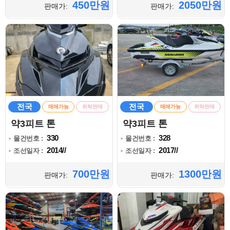
450만원
2050만원
판매가:
판매가:
전국
전국
매매가능
위탁판매
매매가능
위탁판매
약3피트 톤
약3피트 톤
330
328
물건번호 :
물건번호 :
2014//
2017//
조선일자 :
조선일자 :
700만원
1300만원
판매가:
판매가: