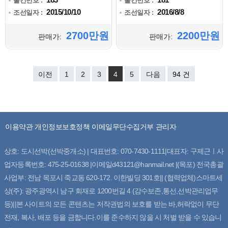
물건번호 :
물건번호 :
2015/10/10
2016/8/8
조선일자 :
조선일자 :
2700만원
2200만원
판매가:
판매가:
이전
1
2
3
4
5
다음
94 건
이용약관
개인정보보호정책
이메일무단수집거부
관리자
상호: 도시선박(선박중개소) | 대표번호: 070-7430-1111|대표자: 구제근ㅣ사
업자등록번호: 475-25-01638 |이메일d43121@hanmail.net |(목포) 전국총괄
사업부: 전남 목포시 죽교동 620-172. 이한빌딩 301호|| (협력업체)스마트세
상(주): 광주광역시 남구 회재로 1200번길 4 (감수보존,통선,선박관리업무
등)||본 사이트의 모든 콘텐츠는 저작권법의 보호를 받는 바,허락없이 무단
전재, 복사, 배포 등을 금합니다.이를 준수하지 않을 시 처벌 받을 수 있습니