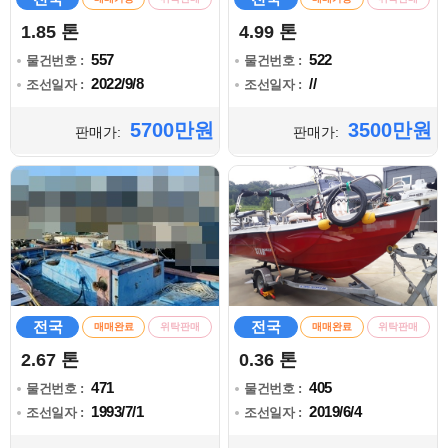
1.85 톤
4.99 톤
557
522
물건번호 :
물건번호 :
2022/9/8
//
조선일자 :
조선일자 :
5700만원
3500만원
판매가:
판매가:
전국
전국
매매완료
위탁판매
매매완료
위탁판매
2.67 톤
0.36 톤
471
405
물건번호 :
물건번호 :
1993/7/1
2019/6/4
조선일자 :
조선일자 :