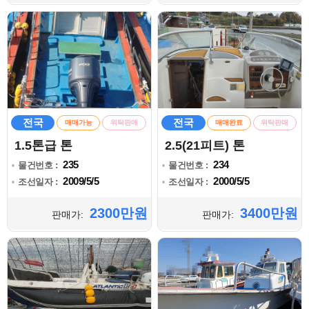
전국
전국
매매가능
위탁판매
매매완료
위탁판매
1.5톤급 톤
2.5(21피트) 톤
235
234
물건번호 :
물건번호 :
2009/5/5
2000/5/5
조선일자 :
조선일자 :
2300만원
3400만원
판매가:
판매가: