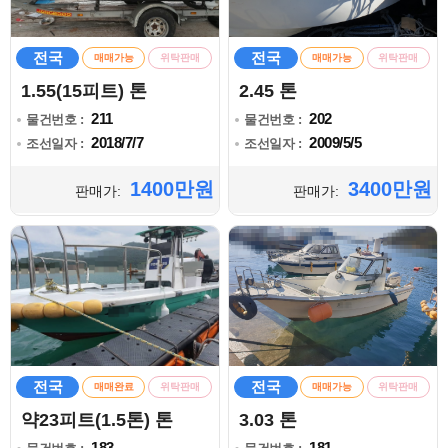
전국
전국
매매가능
위탁판매
매매가능
위탁판매
1.55(15피트) 톤
2.45 톤
211
202
물건번호 :
물건번호 :
2018/7/7
2009/5/5
조선일자 :
조선일자 :
1400만원
3400만원
판매가:
판매가:
전국
전국
매매완료
위탁판매
매매가능
위탁판매
약23피트(1.5톤) 톤
3.03 톤
183
181