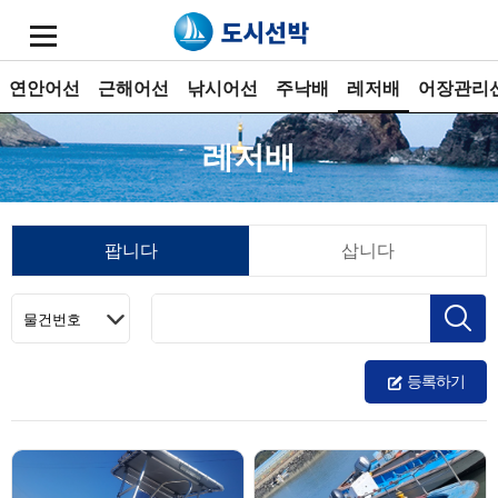
연안어선
근해어선
낚시어선
주낙배
레저배
어장관리
레저배
팝니다
삽니다
등록하기