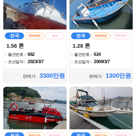
전국
전국
매매완료
급매
매매완료
위탁판매
1.56 톤
1.28 톤
662
624
물건번호 :
물건번호 :
2023/3/7
2009/3/7
조선일자 :
조선일자 :
3300만원
1300만원
판매가:
판매가:
전국
전국
매매가능
위탁판매
매매가능
위탁판매