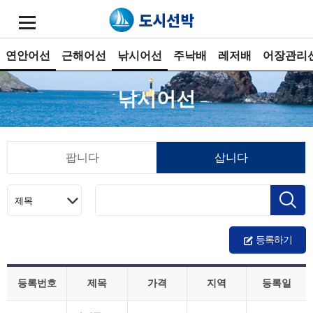
연안어선
근해어선
낚시어선
주낙배
레저배
어장관리
낚시어선
팝니다
삽니다
등록하기
등록번호
제목
가격
지역
등록일