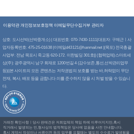
이용약관
개인정보보호정책
이메일무단수집거부
관리자
상호: 도시선박(선박중개소) | 대표번호: 070-7430-1111|대표자: 구제근ㅣ사
업자등록번호: 475-25-01638 |이메일d43121@hanmail.net |(목포) 전국총괄
사업부: 전남 목포시 죽교동 620-172. 이한빌딩 301호|| (협력업체)스마트세
상(주): 광주광역시 남구 회재로 1200번길 4 (감수보존,통선,선박관리업무
등)||본 사이트의 모든 콘텐츠는 저작권법의 보호를 받는 바,허락없이 무단
전재, 복사, 배포 등을 금합니다.이를 준수하지 않을 시 처벌 받을 수 있습니
다.
거래전 확인사항ㅣ당사 판매건은 저희업체의 책임 하에 이루어지지만,혹시
직거래시 발생되는 민,형사상의 법적책임은 당사에 없음을 사전 안내합니다.
혹시 계약서 작성이나 서류이전 등의 업무를 요할때는 별도의 수수료가 발생됨을