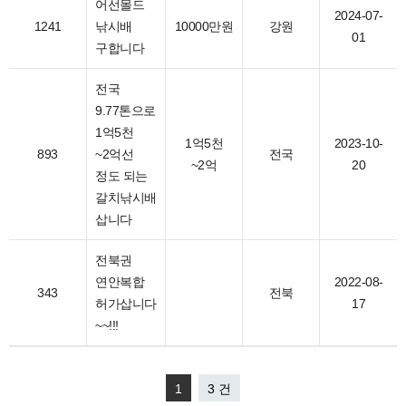
어선몰드
2024-07-
1241
낚시배
10000만원
강원
01
구합니다
전국
9.77톤으로
1억5천
1억5천
2023-10-
893
~2억선
전국
~2억
20
정도 되는
갈치낚시배
삽니다
전북권
연안복합
2022-08-
343
전북
허가삽니다
17
~~!!!
1
3 건