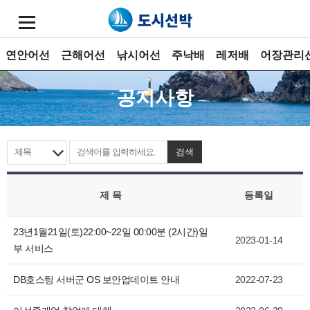
연안어선
근해어선
낚시어선
주낙배
레저배
어장관리
공지사항
검색
제 목
등록일
23년1월21일(토)22:00~22일 00:00분 (2시간)일
2023-01-14
부 서비스
DB호스팅 서버군 OS 보안업데이트 안내
2022-07-23