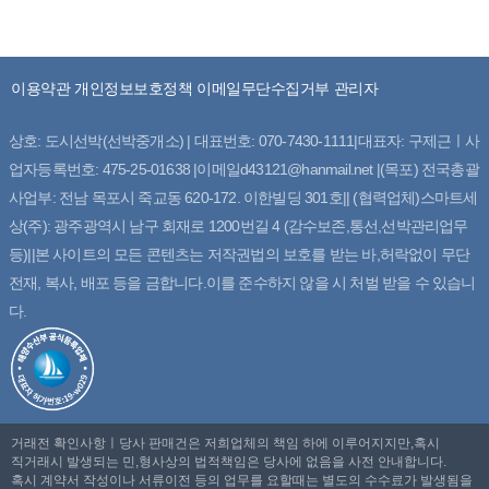
이용약관
개인정보보호정책
이메일무단수집거부
관리자
상호: 도시선박(선박중개소) | 대표번호: 070-7430-1111|대표자: 구제근ㅣ사
업자등록번호: 475-25-01638 |이메일d43121@hanmail.net |(목포) 전국총괄
사업부: 전남 목포시 죽교동 620-172. 이한빌딩 301호|| (협력업체)스마트세
상(주): 광주광역시 남구 회재로 1200번길 4 (감수보존,통선,선박관리업무
등)||본 사이트의 모든 콘텐츠는 저작권법의 보호를 받는 바,허락없이 무단
전재, 복사, 배포 등을 금합니다.이를 준수하지 않을 시 처벌 받을 수 있습니
다.
거래전 확인사항ㅣ당사 판매건은 저희업체의 책임 하에 이루어지지만,혹시
직거래시 발생되는 민,형사상의 법적책임은 당사에 없음을 사전 안내합니다.
혹시 계약서 작성이나 서류이전 등의 업무를 요할때는 별도의 수수료가 발생됨을