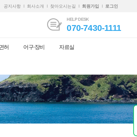
공지사항
회사소개
찾아오시는길
회원가입
로그인
HELP DESK
070-7430-1111
면허
어구·장비
자료실