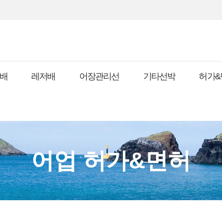
배
레저배
어장관리선
기타선박
허가&
어업 허가&면허