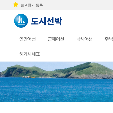
즐겨찾기 등록
연안어선
근해어선
낚시어선
주낙
허가시세표