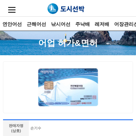
연안어선
근해어선
낚시어선
주낙배
레저배
어장관리
어업 허가&면허
판매자명
손기수
(상호)