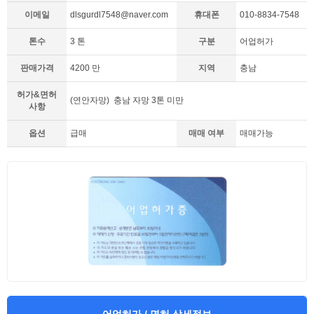
이메일
dlsgurdl7548@naver.com
휴대폰
010-8834-7548
톤수
3 톤
구분
어업허가
판매가격
4200 만
지역
충남
허가&면허
(연안자망) 충남 자망 3톤 미만
사항
옵션
급매
매매 여부
매매가능
어업허가 / 면허 상세정보