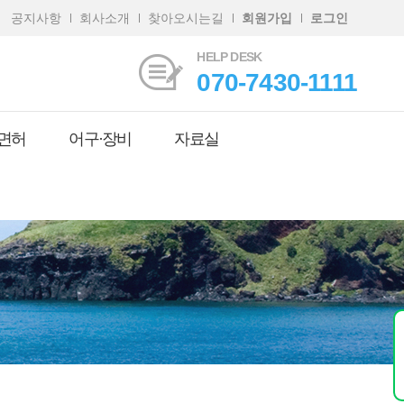
공지사항
회사소개
찾아오시는길
회원가입
로그인
HELP DESK
070-7430-1111
면허
어구·장비
자료실