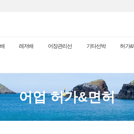
배
레저배
어장관리선
기타선박
허가&
어업 허가&면허