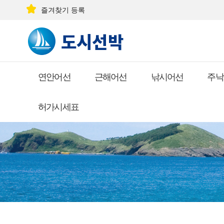
즐겨찾기 등록
연안어선
근해어선
낚시어선
주낙
허가시세표