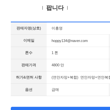
팝니다
판매자명(상호)
이흥영
이메일
hoppy134@naver.com
톤수
1 톤
판매가격
4800 만
허가&면허 사항
(연안자망+복합) 연안자망+연안복
옵션
급매