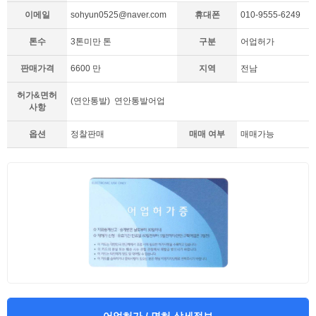
이메일
sohyun0525@naver.com
휴대폰
010-9555-6249
톤수
3톤미만 톤
구분
어업허가
판매가격
6600 만
지역
전남
허가&면허
(연안통발) 연안통발어업
사항
옵션
정찰판매
매매 여부
매매가능
어업허가 / 면허 상세정보