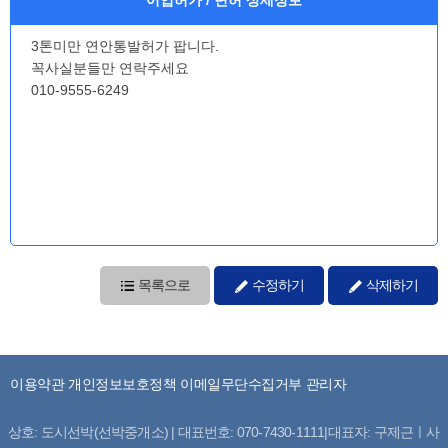
3톤미만 연안통발허가 팝니다.
꼭사실분들만 연락주세요
010-9555-6249
목록으로
수정하기
삭제하기
이용약관
개인정보보호정책
이메일무단수집거부
관리자
상호: 도시선박(선박중개소) | 대표번호: 070-7430-1111|대표자: 구제근ㅣ사