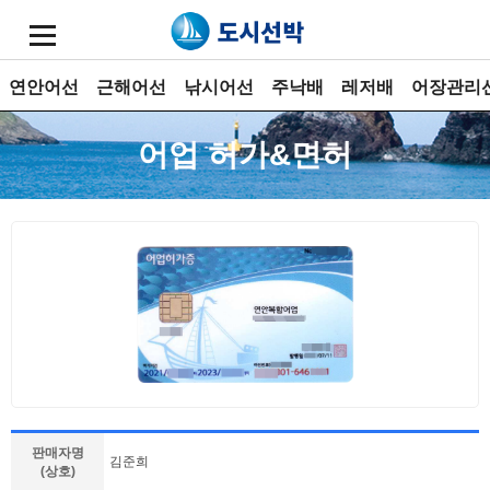
연안어선
근해어선
낚시어선
주낙배
레저배
어장관리
어업 허가&면허
판매자명
김준희
(상호)