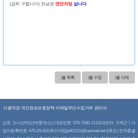
(급히 구합니다) 전남권
연안자망
삽니다
목록
수정
삭제
이용약관
개인정보보호정책
이메일무단수집거부
관리자
상호: 도시선박(선박중개소) | 대표번호: 070-7430-1111|대표자: 구제근ㅣ사
업자등록번호: 475-25-01638 |이메일d43121@hanmail.net |(목포) 전국총괄