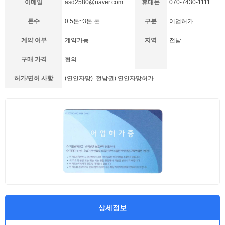
이메일
asd2580@naver.com
휴대폰
070-7430-1111
톤수
0.5톤~3톤 톤
구분
어업허가
계약 여부
계약가능
지역
전남
구매 가격
협의
허가/면허 사항
(연안자망) 전남권) 연안자망허가
상세정보