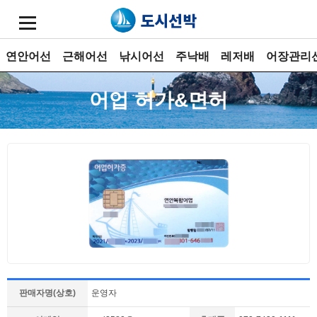
연안어선
근해어선
낚시어선
주낙배
레저배
어장관리
어업 허가&면허
판매자명(상호)
운영자