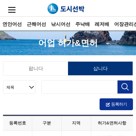
연안어선
근해어선
낚시어선
주낙배
레저배
어장관리
어업 허가&면허
팝니다
삽니다
등록하기
등록번호
구분
지역
허가&면허사항