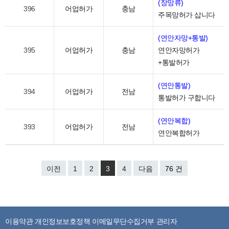
(장망류)
396
어업허가
충남
주목망허가 삽니다
(연안자망+통발)
395
어업허가
충남
연안자망허가
+통발허가
(연안통발)
394
어업허가
전남
통발허가 구합니다
(연안복합)
393
어업허가
전남
연안복합허가
이전
1
2
3
4
다음
76 건
이용약관
개인정보보호정책
이메일무단수집거부
관리자