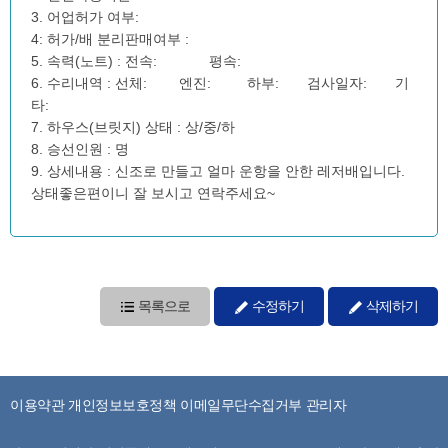
3. 어업허가 여부:
4: 허가/배 분리판매여부 :
5. 속력(노트) : 전속: 평속:
6. 수리내역 : 선체: 엔진: 하부: 검사일자: 기
타:
7. 하우스(브릿지) 상태 : 상/중/하
8. 승선인원 : 명
9. 상세내용 : 신조로 만들고 얼마 운항을 안한 레저배입니다.
상태좋은편이니 잘 보시고 연락주세요~
목록으로
수정하기
삭제하기
이용약관
개인정보보호정책
이메일무단수집거부
관리자