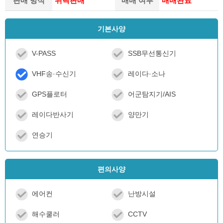
판매 방식
위탁판매
매매 여부
매매완료
기본사양
V-PASS
SSB무선통신기
VHF송·수신기
레이다·소나
GPS플로터
어군탐지기/AIS
레이다반사기
양만기
연승기
편의사양
에어컨
난방시설
해수쿨러
CCTV