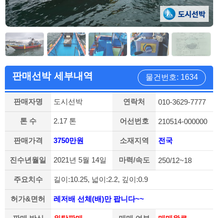
판매선박 세부내역
물건번호: 1634
판매자명
도시선박
연락처
010-3629-7777
톤 수
2.17 톤
어선번호
210514-000000
판매가격
3750만원
소재지역
전국
진수년월일
2021년 5월 14일
마력/속도
250/12~18
주요치수
길이:10.25, 넓이:2.2, 깊이:0.9
허가&면허
레저배 선체(배)만 팝니다~~