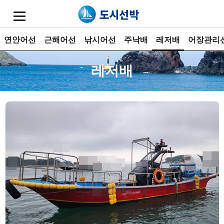
연안어선
근해어선
낚시어선
주낙배
레저배
어장관리
레저배