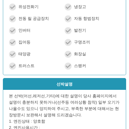
위성전화기
냉장고
전동 릴 공급장치
자동 항법장치
인버터
발전기
집어등
구명조끼
태양광
화장실
트러스트
스팽커
선박설명
본 선박(어선,레저선,기타)에 대한 설명이 당사 홈페이지에서
설명이 충분하지 못하거나(선주등 여러상황 참작) 일부 오기가
나올수도 있으니 양지하여 주시고, 부족한 부분에 대해서는 현
장방문시 보완해서 설명해 드리겠습니다.
1. 엔진상태 : 양호함
2. 엔진사용시간 :