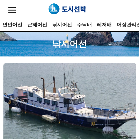
연안어선
근해어선
낚시어선
주낙배
레저배
어장관리
낚시어선