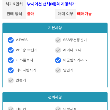
허가&면허
낚시어선 선체(배)와 자망허가
판매 방식
급매
매매 여부
매매가능
기본사양
V-PASS
SSB무선통신기
VHF송·수신기
레이다·소나
GPS플로터
어군탐지기/AIS
레이다반사기
양만기
연승기
편의사양
에어컨
난방시설