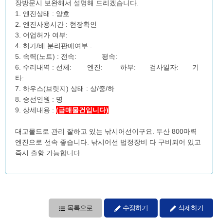
장방문시 보완해서 설명해 드리겠습니다.
1. 엔진상태 : 양호
2. 엔진사용시간 : 현장확인
3. 어업허가 여부:
4: 허가/배 분리판매여부 :
5. 속력(노트) : 전속: 평속:
6. 수리내역 : 선체: 엔진: 하부: 검사일자: 기
타:
7. 하우스(브릿지) 상태 : 상/중/하
8. 승선인원 : 명
9. 상세내용 :
(급매물건입니다)
대교몰드로 관리 잘하고 있는 낚시어선이구요. 두산 800마력
엔진으로 선속 좋습니다. 낚시어선 법정장비 다 구비되어 있고
즉시 출항 가능합니다.
목록으로
수정하기
삭제하기