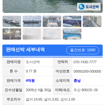
판매선박 세부내역
물건번호: 1690
판매자명
도시선박
연락처
070-7430-7777
톤 수
9.77 톤
어선번호
09050200-000000
판매가격
4억원
소재지역
충남
진수년월일
2009년 4월 30일
마력/속도
두산 800/15~26
주요치수
길이:14.65, 넓이:3.82, 깊이:1.00