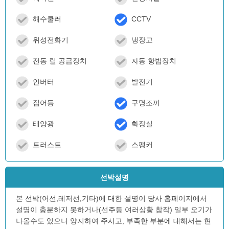
해수쿨러
CCTV
위성전화기
냉장고
전동 릴 공급장치
자동 항법장치
인버터
발전기
집어등
구명조끼
태양광
화장실
트러스트
스팽커
선박설명
본 선박(어선,레저선,기타)에 대한 설명이 당사 홈페이지에서
설명이 충분하지 못하거나(선주등 여러상황 참작) 일부 오기가
나올수도 있으니 양지하여 주시고, 부족한 부분에 대해서는 현