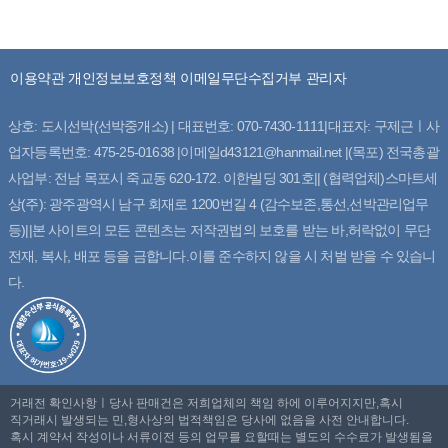
이용약관
개인정보보호정책
이메일무단수집거부
관리자
상호: 도시선박(선박중개소) | 대표번호: 070-7430-1111|대표자: 구제근ㅣ사
업자등록번호: 475-25-01638 |이메일d43121@hanmail.net |(목포) 전국총괄
사업부: 전남 목포시 죽교동 620-172. 이한빌딩 301호|| (협력업체)스마트세
상(주): 광주광역시 남구 회재로 1200번길 4 (감수보존,통선,선박관리업무
등)||본 사이트의 모든 콘텐츠는 저작권법의 보호를 받는 바,허락없이 무단
전재, 복사, 배포 등을 금합니다.이를 준수하지 않을 시 처벌 받을 수 있습니
다.
거래전 확인사항ㅣ당사 판매건은 저희업체의 책임 하에 이루어지지만,혹시
직거래시 발생되는 민,형사상의 법적책임은 당사에 없음을 사전 안내합니다.
혹시 계약서 작성이나 서류이전 등의 업무를 요할때는 별도의 수수료가 발생됨을