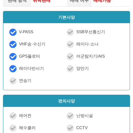
판매 방식
위탁판매
매매 여부
매매가능
기본사양
V-PASS
SSB무선통신기
VHF송·수신기
레이다·소나
GPS플로터
어군탐지기/AIS
레이다반사기
양만기
연승기
편의사양
에어컨
난방시설
해수쿨러
CCTV