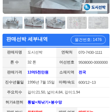
판매선박 세부내역
물건번호: 1476
판매자명
도시선박
연락처
070-7430-1111
톤 수
32 톤
어선번호
9508000-0000000
판매가격
13억5천만원
소재지역
전국
진수년월일
1996년 7월 15일
마력/속도
600/12~13
주요치수
길이:21.50, 넓이:4.84, 깊이:1.94
허가&면허
통발+채낚기+봉수망