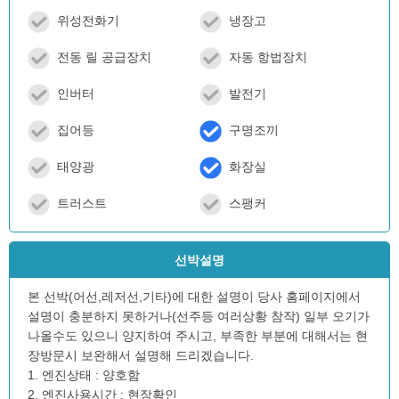
위성전화기
냉장고
전동 릴 공급장치
자동 항법장치
인버터
발전기
집어등
구명조끼
태양광
화장실
트러스트
스팽커
선박설명
본 선박(어선,레저선,기타)에 대한 설명이 당사 홈페이지에서
설명이 충분하지 못하거나(선주등 여러상황 참작) 일부 오기가
나올수도 있으니 양지하여 주시고, 부족한 부분에 대해서는 현
장방문시 보완해서 설명해 드리겠습니다.
1. 엔진상태 : 양호함
2. 엔진사용시간 : 현장확인