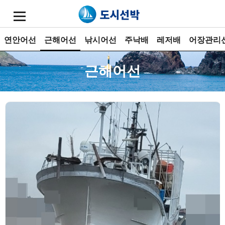
연안어선
근해어선
낚시어선
주낙배
레저배
어장관리
근해어선