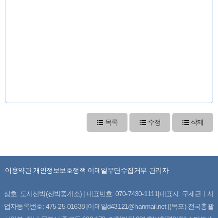
목록
수정
삭제
이용약관
개인정보보호정책
이메일무단수집거부
관리자
상호: 도시선박(선박중개소) | 대표번호: 070-7430-1111|대표자: 구제근ㅣ사
업자등록번호: 475-25-01638 |이메일d43121@hanmail.net |(목포) 전국총괄