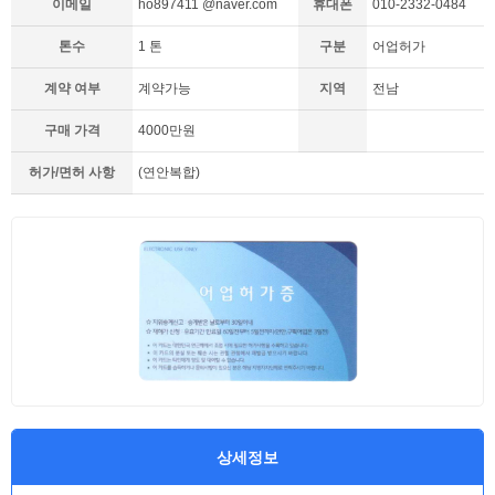
이메일
ho897411 @naver.com
휴대폰
010-2332-0484
톤수
1 톤
구분
어업허가
계약 여부
계약가능
지역
전남
구매 가격
4000만원
허가/면허 사항
(연안복합)
상세정보