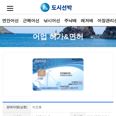
연안어선
근해어선
낚시어선
주낙배
레저배
어장관리
어업 허가&면허
판매자명(상호)
이근호