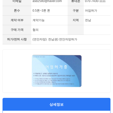
이메일
asd2580@naver.com
휴대폰
070-7430-1111
톤수
0.5톤~3톤 톤
구분
어업허가
계약 여부
계약가능
지역
전남
구매 가격
협의
허가/면허 사항
(연안자망) 전남권) 연안자망허가
상세정보