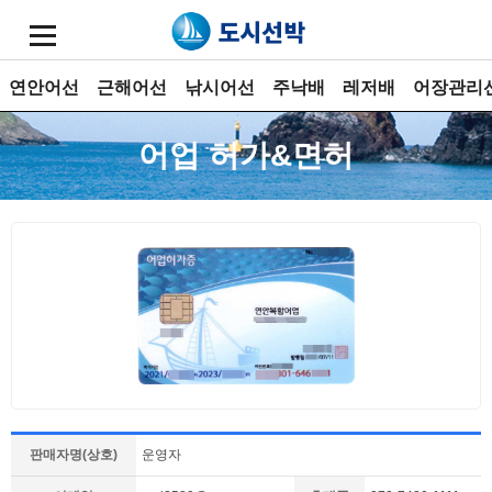
연안어선
근해어선
낚시어선
주낙배
레저배
어장관리
어업 허가&면허
판매자명(상호)
운영자