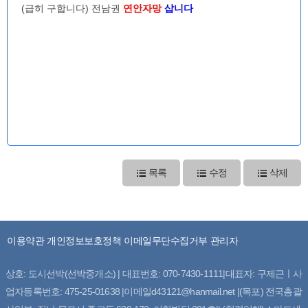
(급히 구합니다) 전남권
연안자망
삽니다
목록
수정
삭제
이용약관
개인정보보호정책
이메일무단수집거부
관리자
상호: 도시선박(선박중개소) | 대표번호: 070-7430-1111|대표자: 구제근ㅣ사
업자등록번호: 475-25-01638 |이메일d43121@hanmail.net |(목포) 전국총괄